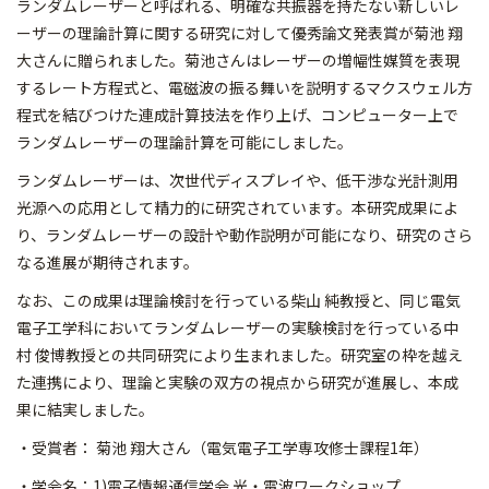
ランダムレーザーと呼ばれる、明確な共振器を持たない新しいレ
ーザーの理論計算に関する研究に対して優秀論文発表賞が菊池 翔
大さんに贈られました。菊池さんはレーザーの増幅性媒質を表現
するレート方程式と、電磁波の振る舞いを説明するマクスウェル方
程式を結びつけた連成計算技法を作り上げ、コンピューター上で
ランダムレーザーの理論計算を可能にしました。
ランダムレーザーは、次世代ディスプレイや、低干渉な光計測用
光源への応用として精力的に研究されています。本研究成果によ
り、ランダムレーザーの設計や動作説明が可能になり、研究のさら
なる進展が期待されます。
なお、この成果は理論検討を行っている柴山 純教授と、同じ電気
電子工学科においてランダムレーザーの実験検討を行っている中
村 俊博教授との共同研究により生まれました。研究室の枠を越え
た連携により、理論と実験の双方の視点から研究が進展し、本成
果に結実しました。
・受賞者： 菊池 翔大さん（電気電子工学専攻修士課程1年）
・学会名：1)電子情報通信学会 光・電波ワークショップ