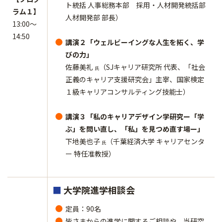
ト統括 人事総務本部 採用・人材開発統括部
ラム１】
人材開発部 部長）
13:00～
14:50
講演２「ウェルビーイングな人生を拓く、学
びの力」
佐藤美礼
（SJキャリア研究所 代表、「社会
氏
正義のキャリア支援研究会」主宰、国家検定
１級キャリアコンサルティング技能士）
講演３「私のキャリアデザイン学研究ー「学
ぶ」を問い直し、「私」を見つめ直す場ー」
下地美也子
（千葉経済大学 キャリアセンタ
氏
ー 特任准教授）
■
大学院進学相談会
定員：90名
皆さまからの進学に関するご相談や、当研究