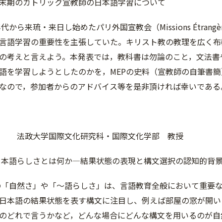
末期のカトリック宣教師の日本語学習について
代から来琉・来日し始めたパリ外国宣教会（Missions Étrangèr
言語学習の重要性を主張していた。キリスト教の教理を広く布
の考えと言えよう。本発表では，教科書は勿論のこと，文法書
語を学習しようとしたのかを，MEPの史料（宣教師の自筆書
なので，参加者からのアドバイス等を是非頂ければ幸いである
 法政大学国際文化研究科・国際文化学部 教授
日本語らしさとは何か—結果状態の表現と構文選択の認知的背
の「自然さ」や「〜語らしさ」は、言語教育全般において重要
日本語の結果状態を表す構文に注目し、例えば部屋の窓が開い
のどれで言うかなど，どんな場合にどんな構文を用いるのが自