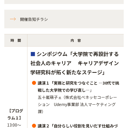
開催告知チラシ
時 間
内 容
■
シンポジウム「大学院で再設計する
社会人のキャリア ――キャリアデザイン
学研究科が拓く新たなステージ
」
講演１「実務と研究をつなぐこと ―30代で挑
戦した大学院での学び直し―
」
五十嵐萌子
（株式会社ベネッセコーポレー
氏
ション Udemy事業部 法人マーケティング
【プログ
課）
ラム１】
13:00～
講演２「自分らしい役割を見いだす仕組みづ