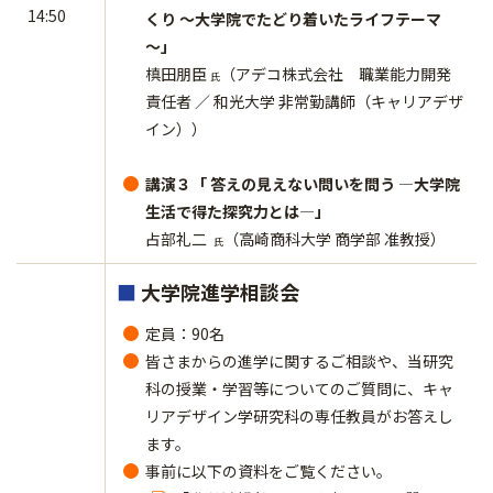
14:50
くり ～大学院でたどり着いたライフテーマ
～」
槙田朋臣
（アデコ株式会社 職業能力開発
氏
責任者 ／ 和光大学 非常勤講師（キャリアデザ
イン））
講演３「 答えの見えない問いを問う ―大学院
生活で得た探究力とは―」
占部礼二
（高崎商科大学 商学部 准教授）
氏
■
大学院進学相談会
定員：90名
皆さまからの進学に関するご相談や、当研究
科の授業・学習等についてのご質問に、キャ
リアデザイン学研究科の専任教員がお答えし
ます。
事前に以下の資料をご覧ください。