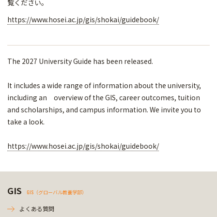
覧ください。
https://www.hosei.ac.jp/gis/shokai/guidebook/
The 2027 University Guide has been released.
It includes a wide range of information about the university,
including an overview of the GIS, career outcomes, tuition
and scholarships, and campus information. We invite you to
take a look.
https://www.hosei.ac.jp/gis/shokai/guidebook/
GIS
GIS（グローバル教養学部）
よくある質問