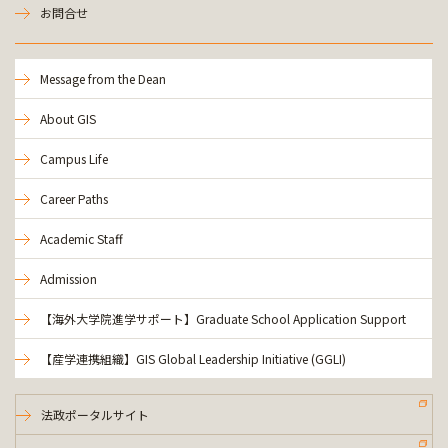
お問合せ
Message from the Dean
About GIS
Campus Life
Career Paths
Academic Staff
Admission
【海外大学院進学サポート】Graduate School Application Support
【産学連携組織】GIS Global Leadership Initiative (GGLI)
法政ポータルサイト