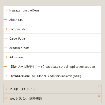
Message from the Dean
About GIS
Campus Life
Career Paths
Academic Staff
Admission
【海外大学院進学サポート】Graduate School Application Support
【産学連携組織】GIS Global Leadership Initiative (GGLI)
法政ポータルサイト
Webシラバス（講義概要）