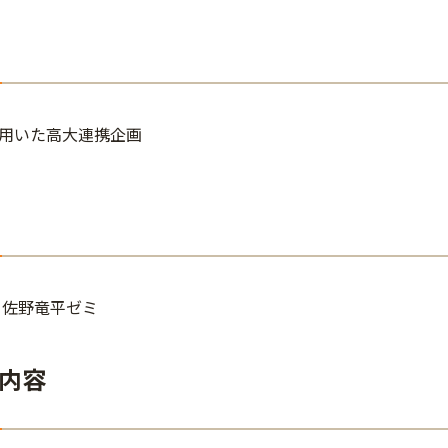
用いた高大連携企画
 佐野竜平ゼミ
内容