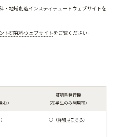
科・地域創造インスティテュートウェブサイト
を
ント研究科ウェブサイト
をご覧ください。
証明書発行機
含む）
（在学生のみ利用可）
ら
）
○（
詳細はこちら
）