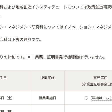
科および地域創造インスティテュートについては
政策創造研究
。
ン・マネジメント研究科については
イノベーション・マネジメ
究科は下表の通りです。
りの体制です。×：業務、証明書発行機稼働は行いません。
月 日
授業実施
事務窓口
（卒業生証明書窓口
6日（土）
授業実施日
○（
詳細はこち
7日（日）