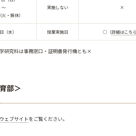
～
実施しない
×
（火・振休）
7日（水）
授業実施日
○（
詳細はこち
学研究科は事務窓口・証明書発行機とも×
育部＞
ウェブサイト
をご覧ください。