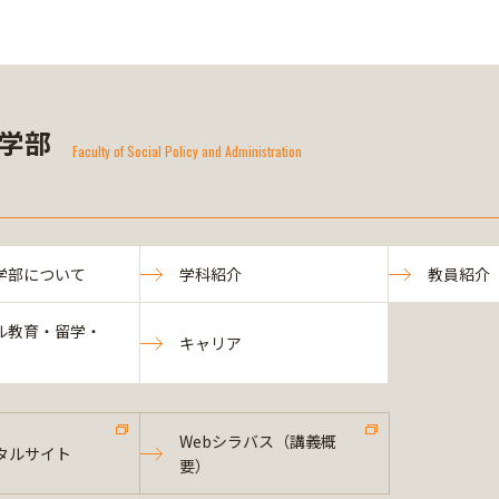
学部
Faculty of Social Policy and Administration
学部について
学科紹介
教員紹介
ル教育・留学・
キャリア
Webシラバス（講義概
タルサイト
要）