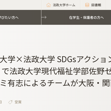
法政大学ホーム
図書館
学びたい方へ
在学生・保護者の方へ
大学×法政大学 SDGsアクシ
4」で法政大学現代福祉学部佐野
ミ有志によるチームが大阪・関
日
受賞