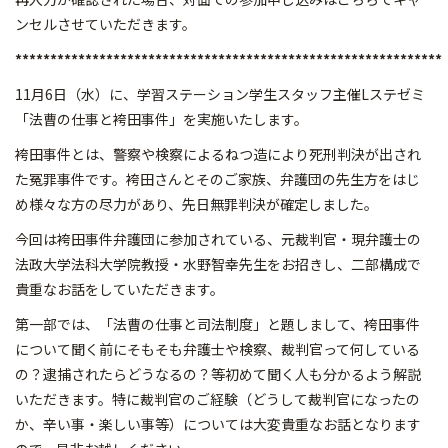
ンセルさせていただきます。
*************************************************************
11月6日（水）に、学習ステーション学生スタッフ主催Lステゼミ
「法曹の仕事と袴田事件」を実施いたします。
袴田事件とは、警察や検察によるねつ造により死刑判決が出され
た冤罪事件です。袴田さんとそのご家族、弁護団の先生方をはじ
め様々な方の尽力があり、先日無罪判決が確定しました。
今回は袴田事件弁護団に参加されている、元裁判官・現弁護士の
法政大学法科大学院教授・水野智幸先生をお招きし、二部構成で
貴重なお話をしていただきます。
第一部では、「法曹の仕事と司法制度」と題しまして、袴田事件
について聞く前にそもそも弁護士や検察、裁判官って何している
の？逮捕されたらどうなるの？等初めて聞く人も分かるよう解説
いただきます。特に裁判官のご経験（どうして裁判官になったの
か、辛い事・楽しい事等）については大変貴重なお話となります