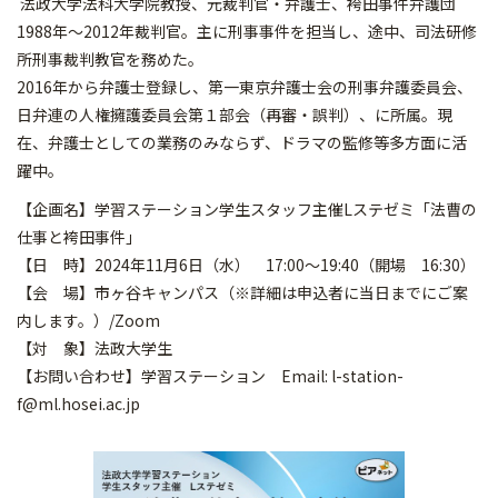
法政大学法科大学院教授、元裁判官・弁護士、袴田事件弁護団
1988年～2012年裁判官。主に刑事事件を担当し、途中、司法研修
所刑事裁判教官を務めた。
2016年から弁護士登録し、第一東京弁護士会の刑事弁護委員会、
日弁連の人権擁護委員会第１部会（再審・誤判）、に所属。現
在、弁護士としての業務のみならず、ドラマの監修等多方面に活
躍中。
【企画名】学習ステーション学生スタッフ主催Lステゼミ「法曹の
仕事と袴田事件」
【日 時】2024年11月6日（水） 17:00～19:40（開場 16:30）
【会 場】市ヶ谷キャンパス（※詳細は申込者に当日までにご案
内します。）/Zoom
【対 象】法政大学生
【お問い合わせ】学習ステーション Email: l-station-
f@ml.hosei.ac.jp