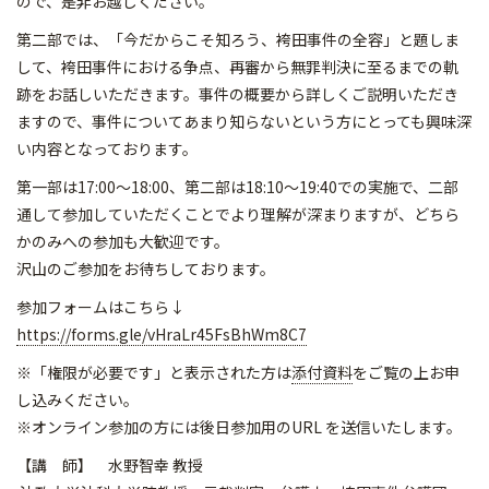
ので、是非お越しください。
第二部では、「今だからこそ知ろう、袴田事件の全容」と題しま
して、袴田事件における争点、再審から無罪判決に至るまでの軌
跡をお話しいただきます。事件の概要から詳しくご説明いただき
ますので、事件についてあまり知らないという方にとっても興味深
い内容となっております。
第一部は17:00～18:00、第二部は18:10～19:40での実施で、二部
通して参加していただくことでより理解が深まりますが、どちら
かのみへの参加も大歓迎です。
沢山のご参加をお待ちしております。
参加フォームはこちら↓
https://forms.gle/vHraLr45FsBhWm8C7
※「権限が必要です」と表示された方は
添付資料
をご覧の上お申
し込みください。
※オンライン参加の方には後日参加用のURL を送信いたします。
【講 師】 水野智幸 教授