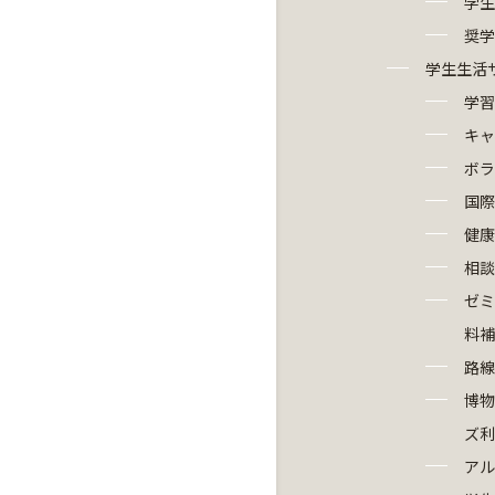
学生
奨学
学生生活
学習
キャ
ボラ
国際
健康
相談
ゼミ
料補
路線
博物
ズ利
アル