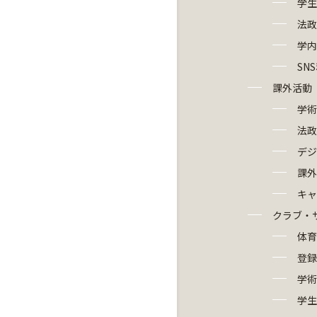
学生
法政
学内
SN
課外活動
学術
法政
デジ
課外
キャ
クラブ・
体育
登録
学術
学生