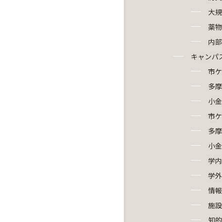
大規
薬物
内
キャンパ
市ケ
多摩
小金
市ケ
多摩
小金
学内
学外
情
施設
知的