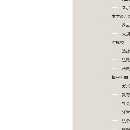
スポ
本学のこ
過去
大規
付属校
法政
法政
法政
情報公開
ガバ
教育
社会
経営
法令
情報