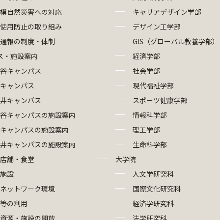
模自然災害への対応
キャリアデザイン学部
使用防止の取り組み
デザイン工学部
部通報の制度・体制
GIS（グローバル教養学部）
ス・施設案内
経済学部
谷キャンパス
社会学部
キャンパス
現代福祉学部
井キャンパス
スポーツ健康学部
谷キャンパスの施設案内
情報科学部
キャンパスの施設案内
理工学部
井キャンパスの施設案内
生命科学部
店舗・食堂
大学院
施設
人文学研究科
報ネットワーク環境
国際文化研究科
等の利用
経済学研究科
資源・施設の開放
法学研究科