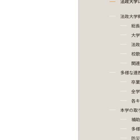
法政大学
法政大学
総長
大学
法政
校歌
関連
多様な連
卒業
全学
各キ
本学の取
補助
多様
防災