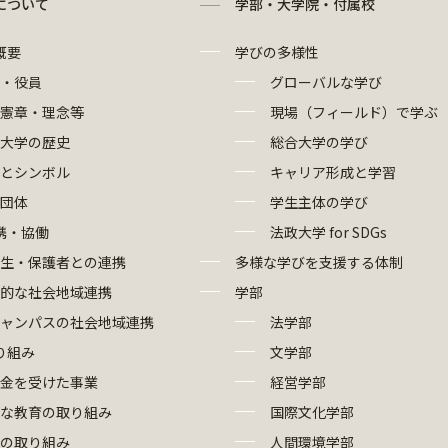
について
学部・大学院・付属校
概要
学びの多様性
・役員
グローバルな学び
憲章・理念等
現場（フィールド）で学ぶ
大学の歴史
総合大学の学び
とシンボル
キャリア形成と学習
団体
学生主体の学び
携・協働
法政大学 for SDGs
生・保護者との連携
多様な学びを支援する体制
的な社会地域連携
学部
ャンパスの社会地域連携
法学部
り組み
文学部
金を受けた事業
経営学部
な教育の取り組み
国際文化学部
の取り組み
人間環境学部