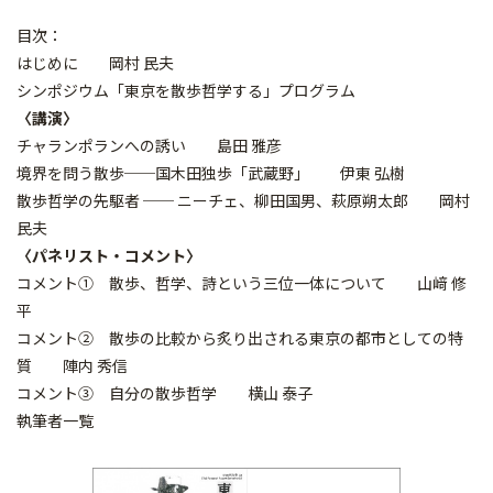
目次：
はじめに 岡村 民夫
シンポジウム「東京を散歩哲学する」プログラム
〈講演〉
チャランポランへの誘い 島田 雅彦
境界を問う散歩──国木田独歩「武蔵野」 伊東 弘樹
散歩哲学の先駆者 ── ニーチェ、柳田国男、萩原朔太郎 岡村
民夫
〈パネリスト・コメント〉
コメント① 散歩、哲学、詩という三位一体について 山﨑 修
平
コメント② 散歩の比較から炙り出される東京の都市としての特
質 陣内 秀信
コメント③ 自分の散歩哲学 横山 泰子
執筆者一覧