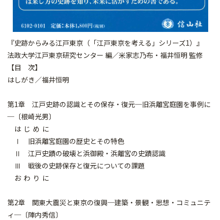
『史跡からみる江戸東京（「江戸東京を考える」シリーズ1）』
法政大学江戸東京研究センター 編／米家志乃布・福井恒明 監修
【目 次】
はしがき／福井恒明
第1章 江戸史跡の認識とその保存・復元─旧浜離宮庭園を事例に
─〔根崎光男〕
は じ め に
Ⅰ 旧浜離宮庭園の歴史とその特色
Ⅱ 江戸史蹟の破壊と浜御殿・浜離宮の史蹟認識
Ⅲ 戦後の史跡保存と復元についての課題
お わ り に
第2章 関東大震災と東京の復興─建築・景観・思想・コミュニテ
ィ─〔陣内秀信〕