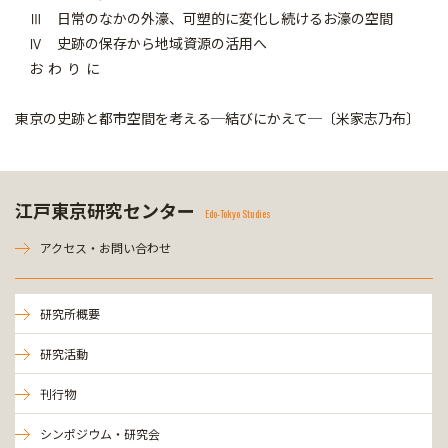
Ⅲ 日常のなかの外濠、可塑的に変化し続けるお濠の空間
Ⅳ 史跡の保存から地域資源の活用へ
お わ り に
東京の史跡と都市空間を考える─結びにかえて─〔米家志乃布〕
江戸東京研究センター
Edo-Tokyo Studies
アクセス・お問い合わせ
研究所概要
研究活動
刊行物
シンポジウム・研究会