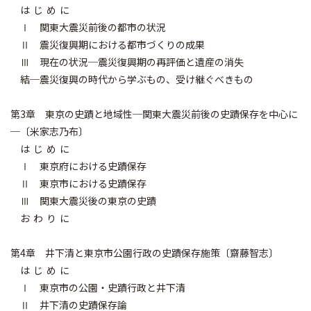
は じ め に
Ⅰ 関東大震災前後の都市の状況
Ⅱ 震災復興期における都市づくりの成果
Ⅲ 現在の状況─震災復興期の再評価と遺産の消失
結─震災復興の時代から学ぶもの、受け継ぐべきもの
第3章 東京の史蹟と地域性─関東大震災前後の史蹟保存を中心に
─〔米家志乃布〕
は じ め に
Ⅰ 東京府における史蹟保存
Ⅱ 東京市における史蹟保存
Ⅲ 関東大震災後の東京の史蹟
お わ り に
第4章 井下清と東京市公園行政の史蹟保存施策〔齋藤智志〕
は じ め に
Ⅰ 東京市の公園・史蹟行政と井下清
Ⅱ 井下清の史蹟保存論