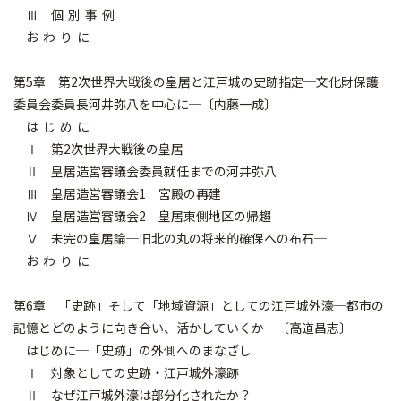
Ⅲ 個 別 事 例
お わ り に
第5章 第2次世界大戦後の皇居と江戸城の史跡指定─文化財保護
委員会委員長河井弥八を中心に─〔内藤一成〕
は じ め に
Ⅰ 第2次世界大戦後の皇居
Ⅱ 皇居造営審議会委員就任までの河井弥八
Ⅲ 皇居造営審議会1 宮殿の再建
Ⅳ 皇居造営審議会2 皇居東側地区の帰趨
Ⅴ 未完の皇居論─旧北の丸の将来的確保への布石─
お わ り に
第6章 「史跡」そして「地域資源」としての江戸城外濠─都市の
記憶とどのように向き合い、活かしていくか─〔高道昌志〕
はじめに─「史跡」の外側へのまなざし
Ⅰ 対象としての史跡・江戸城外濠跡
Ⅱ なぜ江戸城外濠は部分化されたか？