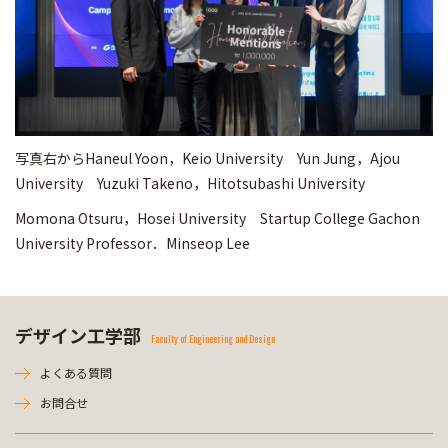
写真右からHaneul Yoon，Keio University Yun Jung，Ajou
University Yuzuki Takeno，Hitotsubashi University
Momona Otsuru，Hosei University Startup College Gachon
University Professor．Minseop Lee
デザイン工学部
Faculty of Engineering and Design
よくある質問
お問合せ