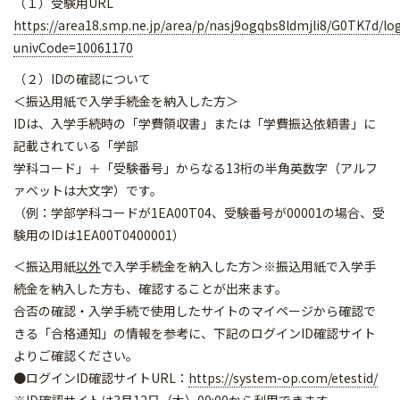
（１）受験用URL
https://area18.smp.ne.jp/area/p/nasj9ogqbs8ldmjli8/G0TK7d/lo
univCode=10061170
（２）IDの確認について
＜振込用紙で入学手続金を納入した方＞
IDは、入学手続時の「学費領収書」または「学費振込依頼書」に
記載されている「学部
学科コード」＋「受験番号」からなる13桁の半角英数字（アルフ
ァベットは大文字）です。
（例：学部学科コードが1EA00T04、受験番号が00001の場合、受
験用のIDは1EA00T0400001）
＜振込用紙
以外
で入学手続金を納入した方＞※振込用紙で入学手
続金を納入した方も、確認することが出来ます。
合否の確認・入学手続で使用したサイトのマイページから確認で
きる「合格通知」の情報を参考に、下記のログインID確認サイト
よりご確認ください。
●ログインID確認サイトURL：
https://system-op.com/etestid/