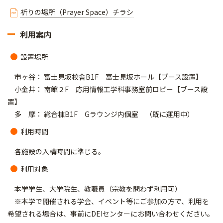
祈りの場所（Prayer Space）チラシ
利用案内
設置場所
市ヶ谷： 富士見坂校舎B1F 富士見坂ホール【ブース設置】
小金井： 南館２F 応用情報工学科事務室前ロビー【ブース設
置】
多 摩： 総合棟B1F Gラウンジ内個室 （既に運用中）
利用時間
各施設の入構時間に準じる。
利用対象
本学学生、大学院生、教職員（宗教を問わず利用可）
※本学で開催される学会、イベント等にご参加の方で、利用を
希望される場合は、事前にDEIセンターにお問い合わせください。