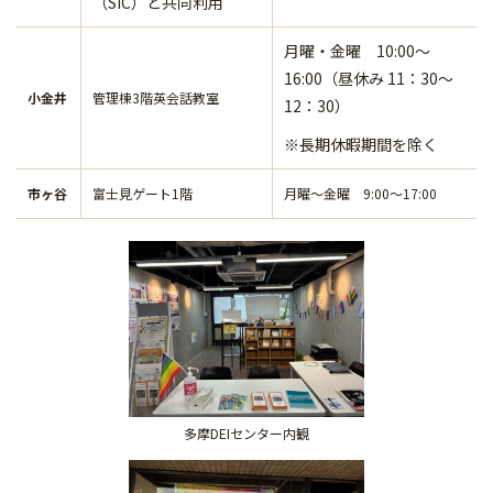
（SIC）と共同利用
月曜・金曜 10:00～
16:00（昼休み 11：30～
小金井
管理棟3階英会話教室
12：30）
※長期休暇期間を除く
市ヶ谷
富士見ゲート1階
月曜～金曜 9:00～17:00
多摩DEIセンター内観