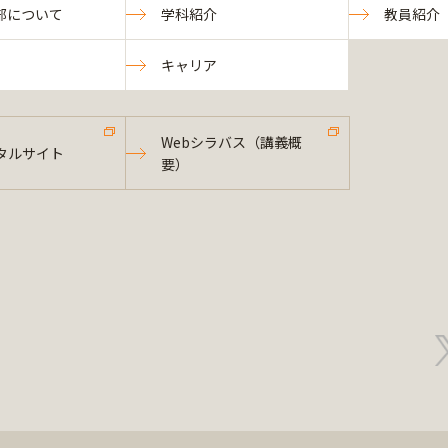
部について
学科紹介
教員紹介
キャリア
Webシラバス（講義概
タルサイト
要）