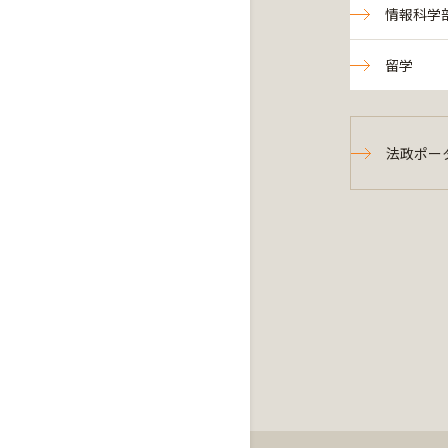
情報科学
留学
法政ポー