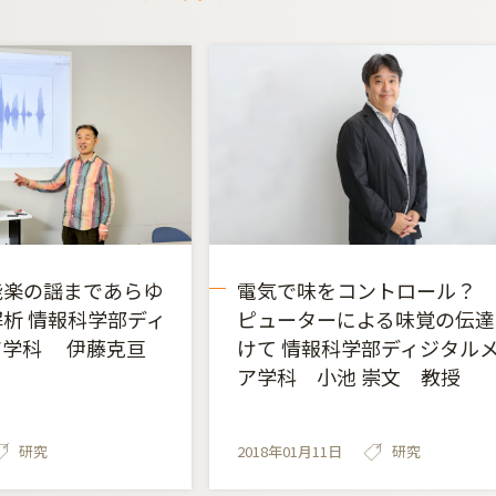
能楽の謡まであらゆ
電気で味をコントロール？
析 情報科学部ディ
ピューターによる味覚の伝達
ア学科 伊藤克亘
けて 情報科学部ディジタル
ア学科 小池 崇文 教授
研究
2018年01月11日
研究