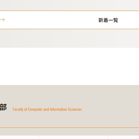
新着一覧
部
Faculty of Computer and Information Sciences