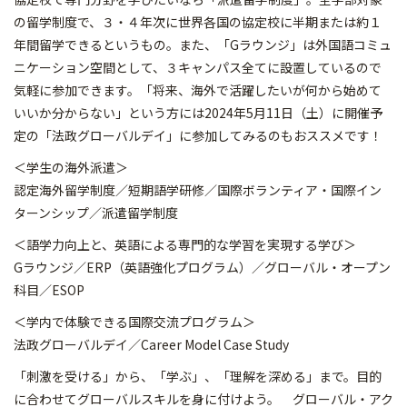
の留学制度で、３・４年次に世界各国の協定校に半期または約１
年間留学できるというもの。また、「Gラウンジ」は外国語コミュ
ニケーション空間として、３キャンパス全てに設置しているので
気軽に参加できます。「将来、海外で活躍したいが何から始めて
いいか分からない」という方には2024年5月11日（土）に開催予
定の「法政グローバルデイ」に参加してみるのもおススメです！
＜学生の海外派遣＞
認定海外留学制度／短期語学研修／国際ボランティア・国際イン
ターンシップ／派遣留学制度
＜語学力向上と、英語による専門的な学習を実現する学び＞
Gラウンジ／ERP（英語強化プログラム）／グローバル・オープン
科目／ESOP
＜学内で体験できる国際交流プログラム＞
法政グローバルデイ／Career Model Case Study
「刺激を受ける」から、「学ぶ」、「理解を深める」まで。目的
に合わせてグローバルスキルを身に付けよう。 グローバル・アク