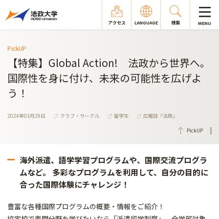
アクセス
LANGUAGE
検索
MENU
PickUP
【特集】Global Action! 法政から世界へ。
国際性を身に付け、未来の可能性を広げよ
う！
2024年03月29日
クラブ・サークル
留学生
広報誌「法政」
PickUP
海外派遣、語学学習プログラムや、国際交流プログラ
ムなど。 多彩なプログラムを利用して、自分の目的に
合った国際体験にチャレンジ！
豊富な各種国際プログラムの概要・情報をご紹介！
協定校で専門分野を学びたいなら「派遣留学制度」。全学部対象