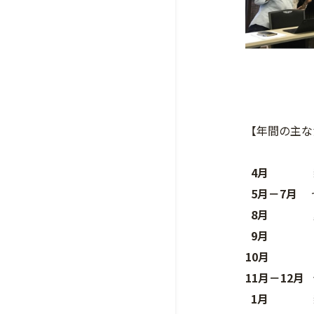
【年間の主な
4月
新学
5月－7月
ゼ
8月
夏休
9月
2年生
10月
2年：
11月－12月
1月
新年会