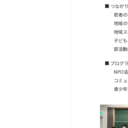
■ つながり
若者のIns
地域の特色
地域スポー
子どもの居
部活動経験
■ プログラ
NPO活動
コミュニテ
青少年交