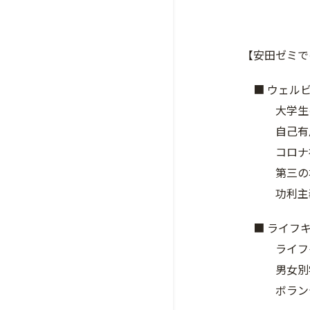
【安田ゼミで
■ 
大学生
自己有
コロナ禍
第三の
功利主義
■ ライフキ
ライフイベ
男女別学教
ボランティ