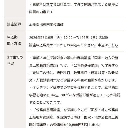
・受講料は本学独自料金で、学外で開講されている講座と
同質の内容です
講座講師
本学提携専門学校講師
申込期
2026年6月16日（火）10:00～7月26日（日）23:59
間・方法
講座申込専用サイトからお申込みください。申込は
こちら
3年生での
・学部３年生受講対象の学内公務員講座「国家・地方公務
学習
員上級職対策講座」では、「公務員基礎講座」で学習する
主要科目の他に、専門科目・教養科目・時事対策・教養論
文・人物試験対策など学習する科目の範囲が広がります。
・オンデマンド講座での学習を体験することで、本学的に
学習を始める3年生ではどんな受講形態が適しているか確認
することができます。
・「公務員基礎講座」を受講した方が「国家・地方公務員
上級職対策講座」を受講する際は「国家・地方公務員上級
職対策講座」の受講料を10,000円割引します。