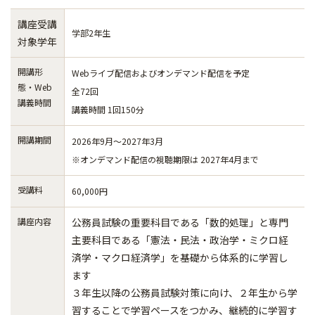
講座受講
学部2年生
対象学年
開講形
Webライブ配信およびオンデマンド配信を予定
態・Web
全72回
講義時間
講義時間 1回150分
開講期間
2026年9月～2027年3月
※オンデマンド配信の視聴期限は 2027年4月まで
受講料
60,000円
講座内容
公務員試験の重要科目である「数的処理」と専門
主要科目である「憲法・民法・政治学・ミクロ経
済学・マクロ経済学」を基礎から体系的に学習し
ます
３年生以降の公務員試験対策に向け、２年生から学
習することで学習ペースをつかみ、継続的に学習す