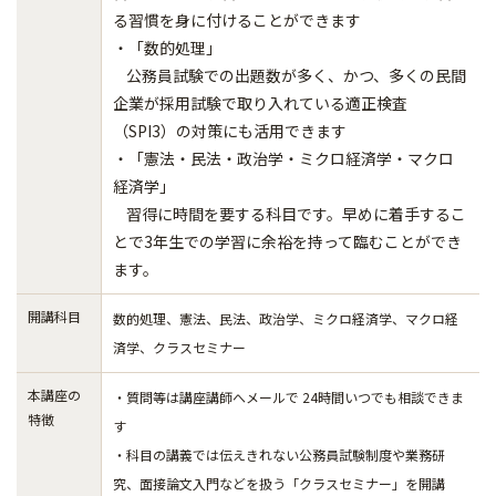
る習慣を身に付けることができます
・「数的処理」
公務員試験での出題数が多く、かつ、多くの民間
企業が採用試験で取り入れている適正検査
（SPI3）の対策にも活用できます
・「憲法・民法・政治学・ミクロ経済学・マクロ
経済学」
習得に時間を要する科目です。早めに着手するこ
とで3年生での学習に余裕を持って臨むことができ
ます。
開講科目
数的処理、憲法、民法、政治学、ミクロ経済学、マクロ経
済学、クラスセミナー
本講座の
・質問等は講座講師へメールで 24時間いつでも相談できま
特徴
す
・科目の講義では伝えきれない公務員試験制度や業務研
究、面接論文入門などを扱う「クラスセミナー」を開講