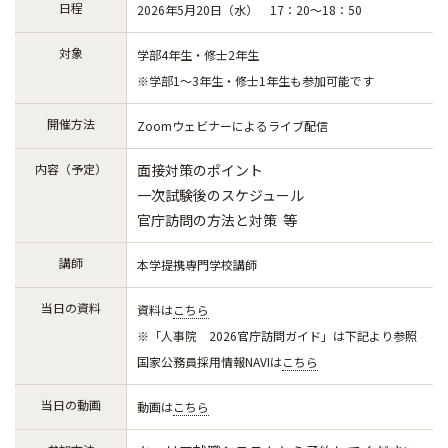
日程
2026年5月20日（水） 17：20～18：50
対象
学部4年生・修士2年生
※学部1～3年生・修士1年生も参加可能です
開催方法
Zoomウェビナーによるライブ配信
内容（予定）
面接対策のポイント
一次試験後のスケジュール
官庁訪問の方法と対策 等
講師
本学提携専門学校講師
当日の資料
資料は
こちら
※「人事院 2026官庁訪問ガイド」は下記より参照
国家公務員採用情報NAVIは
こちら
当日の動画
動画は
こちら