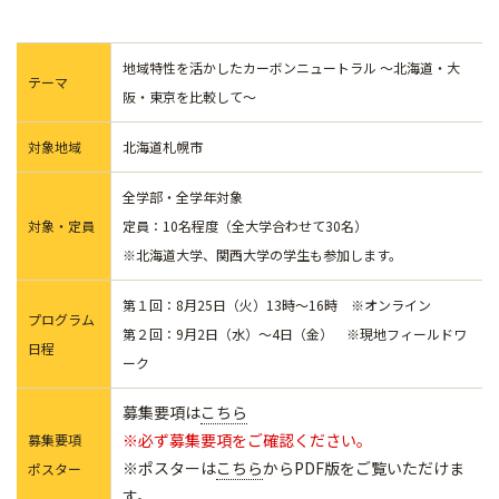
地域特性を活かしたカーボンニュートラル ～北海道・大
テーマ
阪・東京を比較して～
対象地域
北海道札幌市
全学部・全学年対象
対象・定員
定員：10名程度（全大学合わせて30名）
※北海道大学、関西大学の学生も参加します。
第１回：8月25日（火）13時～16時 ※オンライン
プログラム
第２回：9月2日（水）～4日（金） ※現地フィールドワ
日程
ーク
募集要項は
こちら
※必ず募集要項をご確認ください。
募集要項
※ポスターは
こちら
からPDF版をご覧いただけま
ポスター
す。