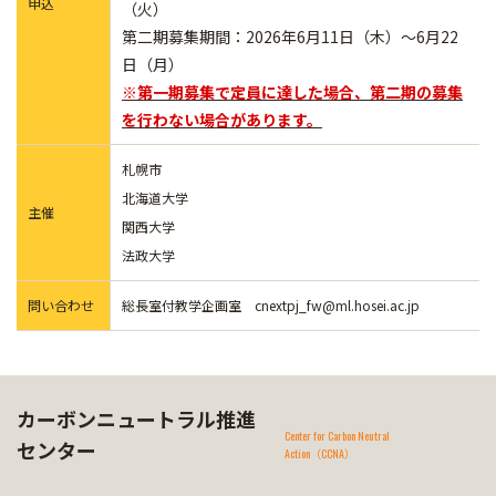
申込
（火）
第二期募集期間：2026年6月11日（木）～6月22
日（月）
※第一期募集で定員に達した場合、第二期の募集
を行わない場合があります。
札幌市
北海道大学
主催
関西大学
法政大学
問い合わせ
総長室付教学企画室 cnextpj_fw@ml.hosei.ac.jp
カーボンニュートラル推進
Center for Carbon Neutral
センター
Action（CCNA）