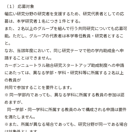
（１） 応募対象
幅広い研究分野の研究者を支援するため、研究代表者としての応
募は、本学研究者１名につき１件とする。
また、２名以上のグループを組んで行う共同研究についても応募可
能。ただし、グループの代表者は本学専任教員・研究者とするこ
と。
なお、当該年度において、同じ研究テーマで他の学内助成金へ申
請することはできません。
カーボンニュートラル融合研究スタートアップ助成制度への申請
にあたっては、異なる学部・学科・研究科等に所属する２名以上
の教員が
共同で参加することを要件とします。
※ 同一学部内であっても、異なる学科に所属する教員の参加は認
めますが、
同一学部・同一学科に所属する教員のみで構成される申請は要件
を満たしません。
※また、所属が異なる場合であっても、研究分野が同一である場合
は対象外とします。