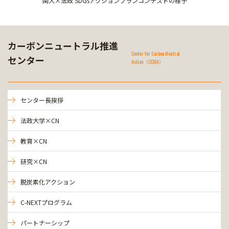
関大×法政 SDGsアクションプランコンテストの様子
カーボンニュートラル推進
Center for Carbon Neutral
センター
Action（CCNA）
センター長挨拶
法政大学×CN
教育×CN
研究×CN
脱炭素化アクション
C-NEXTプログラム
パートナーシップ