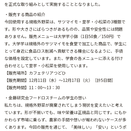
を正式な取り組みとして実施することとなりました。
・販売する商品の紹介
今回使用する規格外野菜は、サツマイモ・里芋・小松菜の3種類で
す。形や大きさにばらつきがあるものの、品質や安全性には問題
ありません。販売メニューは大学芋小鉢（1日50食／150円）で
す。大学芋は規格外のサツマイモを食堂で加工した商品で、学生に
とって身近に食品ロス削減へ貢献できる機会になるように、手頃
な価格を設定しています。また、学食の各メニューに添える付け
合わせとして里芋・小松菜を使用しています。
【販売場所】カフェテリアつどひ
【販売期間】12月11日（水）～12月17日（火）［計5日間］
【販売時間】11：00～13：30
・金藤研究会フードロスチームの学生の想い
私たちは、規格外野菜が廃棄されてしまう現状を変えたいと考え
ています。形が不揃いでも、味や栄養は正規品と同じです。にもか
かわらず市場に乗らず、農家の手間や想いが報われないケースが多
くあります。今回の販売を通じて、「美味しい」「安い」というポ