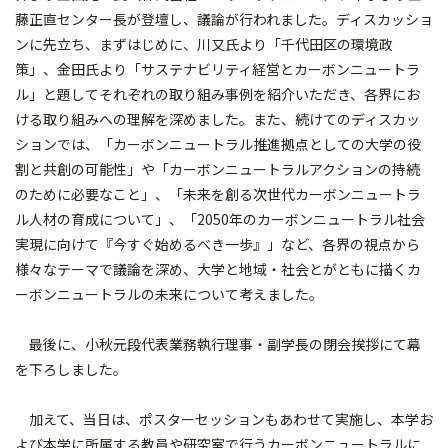
藤正直センター長が登壇し、議論が行われました。ディスカッショ
ンに先立ち、まずはじめに、川又氏より「千代田区の環境政
策」、金田氏より「サステナビリティ経営とカーボンニュートラ
ル」と題してそれぞれの取り組み事例を紹介いただき、各界にお
ける取り組みへの理解を深めました。また、続けてのディスカッ
ションでは、「カーボンニュートラル推進拠点としての大学の役
割と共創の可能性」や「カーボンニュートラルアクションの持続
のために必要なこと」、「未来を創る次世代カーボンニュートラ
ル人材の育成について」、「2050年のカーボンニュートラル社会
実現に向けて『今すぐ始めるべき一歩』」など、各界の視点から
様々なテーマで議論を深め、大学と地域・社会とがともに描くカ
ーボンニュートラルの未来について考えました。
最後に、小秋元段代表業務執行理事・副学長の閉会挨拶にて幕
を下ろしました。
加えて、当日は、ポスターセッションもあわせて実施し、本学お
よび本学に所属する教員や研究室で行うカーボンニュートラルに