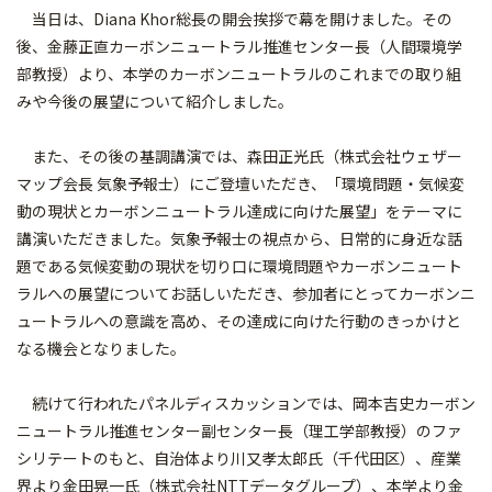
当日は、Diana Khor総長の開会挨拶で幕を開けました。その
後、金藤正直カーボンニュートラル推進センター長（人間環境学
部教授）より、本学のカーボンニュートラルのこれまでの取り組
みや今後の展望について紹介しました。
また、その後の基調講演では、森田正光氏（株式会社ウェザー
マップ会長 気象予報士）にご登壇いただき、「環境問題・気候変
動の現状とカーボンニュートラル達成に向けた展望」をテーマに
講演いただきました。気象予報士の視点から、日常的に身近な話
題である気候変動の現状を切り口に環境問題やカーボンニュート
ラルへの展望についてお話しいただき、参加者にとってカーボンニ
ュートラルへの意識を高め、その達成に向けた行動のきっかけと
なる機会となりました。
続けて行われたパネルディスカッションでは、岡本吉史カーボン
ニュートラル推進センター副センター長（理工学部教授）のファ
シリテートのもと、自治体より川又孝太郎氏（千代田区）、産業
界より金田晃一氏（株式会社NTTデータグループ）、本学より金