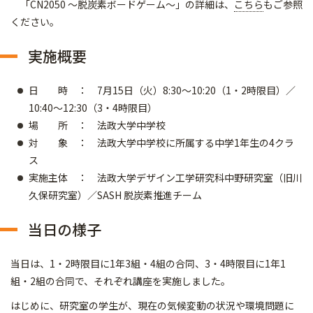
「CN2050 ～脱炭素ボードゲーム～」の詳細は、
こちら
もご参照
ください。
実施概要
日 時 ： 7月15日（火）8:30～10:20（1・2時限目）／
10:40～12:30（3・4時限目）
場 所 ： 法政大学中学校
対 象 ： 法政大学中学校に所属する中学1年生の4クラ
ス
実施主体 ： 法政大学デザイン工学研究科中野研究室（旧川
久保研究室）／SASH 脱炭素推進チーム
当日の様子
当日は、1・2時限目に1年3組・4組の合同、3・4時限目に1年1
組・2組の合同で、それぞれ講座を実施しました。
はじめに、研究室の学生が、現在の気候変動の状況や環境問題に