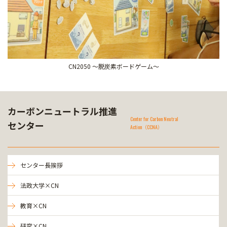
CN2050 ～脱炭素ボードゲーム～
カーボンニュートラル推進
Center for Carbon Neutral
センター
Action（CCNA）
センター長挨拶
法政大学×CN
教育×CN
研究×CN