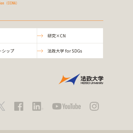
Action（CCNA）
研究×CN
ーシップ
法政大学 for SDGs