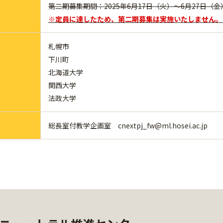
第二期募集期間：2025年6月17日（火）～6月27日（金
※定員に達したため、第二期募集は実施いたしません。
札幌市
下川町
北海道大学
関西大学
法政大学
総長室付教学企画室 cnextpj_fw@ml.hosei.ac.jp