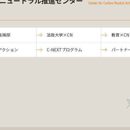
ニュートラル推進センター
Center for Carbon Neutral 
長挨拶
法政大学×CN
教育×CN
アクション
C-NEXTプログラム
パートナ