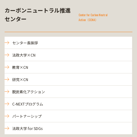
カーボンニュートラル推進
Center for Carbon Neutral
センター
Action（CCNA）
センター長挨拶
法政大学×CN
教育×CN
研究×CN
脱炭素化アクション
C-NEXTプログラム
パートナーシップ
法政大学 for SDGs