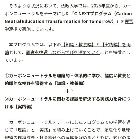
そのような状況において、法政大学では、2025年度から、カー
ボンニュートラルをテーマにした
「C-NEXTプログラム（Carbon-
Neutral Education Transformation for Tomorrow）」
を
産官
学連携
で実施しています。
本プログラムでは、以下の
【知識・教養編】と【実践編】を両
輪
として、
両者を往還
しながら学びを深めていく
ことを特徴とし
ています。
①カーボンニュートラルを理論的・体系的に学び、幅広い教養と
俯瞰的な視野を獲得する【知識・教養編】
↓↑
②カーボンニュートラルに関わる課題を解決する実践力を身につ
ける【実践編】
カーボンニュートラルをテーマにしたプログラムでの学習を通
じて「理論」と「実践」を積み上げていくことで、温暖化や地球
規模の環境課題・社会課題への理解を深めるとともに、変化の激