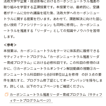
法政大学や企業・自治体等におけるカーボンニュートラル推進の
取り組みを学習する正課授業です。本授業では、最終的に、受講
者がチームに分かれ議論を経た後、法政大学へのカーボンニュー
トラルに関する提案を行います。あわせて、課題解決に向けた話し
合い技術「ファシリテーション」も同時に修得し、カーボンニュ
ートラルを推進する「リーダー」としての知識やノウハウを習得
します。
＜参考＞
本授業は、カーボンニュートラルをテーマに体系的に履修できる
サティフィケートプログラム「カーボンニュートラル推進リーダ
ー育成プログラム」における必修科目です。この科目の修得のほ
かに、①カーボンニュートラルオンライン解説動画の視聴②カー
ボンニュートラル科目群から合計8単位以上を修得 の計３点の要
件を満たすと、プログラム修了証としてオープンバッジを授与しま
す。詳しくは、以下のウェブページをご確認ください。
カーボンニュートラル推進リーダー育成プログラム（サティフ
ィケートプログラムページ）