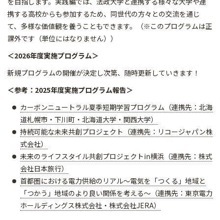
を目指します。実践編では、法政大学と連携する様々な大学や連
携する高校からも参加するため、同世代の方々との交流を通じ
て、多様な価値観を養うこともできます。（※このプログラムは正
課外です（単位にはなりません））
＜2026年度実施プログラム＞
新規プログラムの開催が決定し次第、随時更新していきます！
＜参考：2025年度実施プログラム報告＞
カーボンニュートラル夏季短期学習プログラム（連携先：北海
道札幌市・下川町・北海道大学・関西大学）
持続可能な未来共創プロジェクト（連携先：リコージャパン株
式会社）
未来のライフスタイル共創プロジェクトin横浜（連携先：株式
会社日本旅行）
首都圏における電力供給のリアル～電気を「つくる」地域と
「つかう」地域のより良い関係を考える～（連携先：東京電力
ホールディングス株式会社・株式会社JERA）