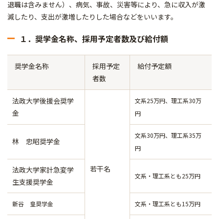
退職は含みません）、病気、事故、災害等により、急に収入が激
減したり、支出が激増したりした場合などをいいます。
１．奨学金名称、採用予定者数及び給付額
奨学金名称
採用予定
給付予定額
者数
法政大学後援会奨学
文系25万円、理工系30万
金
円
文系30万円、理工系35万
林 忠昭奨学金
円
若干名
法政大学家計急変学
文系・理工系とも25万円
生支援奨学金
新谷 皇奨学金
文系・理工系とも15万円