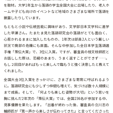
を取材。大学1年生から落語の学生全国大会に出場したり、老人ホ
ームや子ども向けのイベントなど地域のさまざまな場所で落語を
披露したりしています。
もともと小説や伝統芸能に興味があり、文学部日本文学科に進学
した早瀬さん。たまたま見た落語研究会の落語がとても面白く、
心惹かれるままに加入したものの、1年次は部員2人という厳しい
状況で廃部の危機にも直面。そんな中参加した全日本学生落語選
手権「策伝大賞」で、3位に入賞。ですが、審査員の桂文枝師匠と
お話しした際は、恐縮のあまり、うまく返すことができず……。
もし２回目があればもっと楽しんで臨もうと強く決意したと教えて
くれました。
全国大会3位入賞をきっかけに、さまざまな寄席に呼ばれるよう
に。落語研究会にも少しずつ仲間も増えて、気づけば数十人規模に
まで成長。そして、「何よりも楽しむ姿勢が大切」という思いを
胸に挑んだ2年次の「策伝大賞」では、全国236名が参加する中、
見事優勝を果たします。「出番が終わった後、審査員の立川志の
輔師匠が『第一声から楽しさが伝わってきた』と言ってくださった