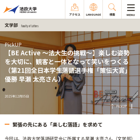
アクセス
LANGUAGE
検索
MENU
文学部
Faculty of Letters
PickUP
【BE Active ～法大生の挑戦～】楽しむ姿勢
を大切に、観客と一体となって笑いをつくる
（第21回全日本学生落語選手権「策伝大賞」
優勝 早瀬 太亮さん）
2025年12月05日
PickUP
緊張の先にある「楽しむ落語」を求めて
今回は、法政大学落語研究会に所属する早瀬 太亮さん（文学部）